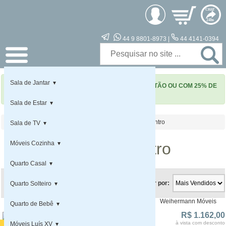
CHAT
24hs
44 9 8801-8973 |
44 4141-0394
Sala de Jantar ▾
A LOJA INTEIRINHA EM 12x SEM JUROS NO CARTÃO OU COM 25% DE
DESCONTO À VISTA
Sala de Estar ▾
Home
»
Sala de TV
»
Mesa de Centro
Sala de TV ▾
Móveis Cozinha ▾
Mesa de Centro
Quarto Casal ▾
Ordenar por:
Quarto Solteiro ▾
Weihermann Móveis
Quarto de Bebê ▾
R$ 1.162,00
à vista com desconto
Móveis Luís XV ▾