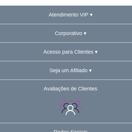
Atendimento VIP ▾
Corporativo ▾
Acesso para Clientes ▾
Seja um Afiliado ▾
Avaliações de Clientes