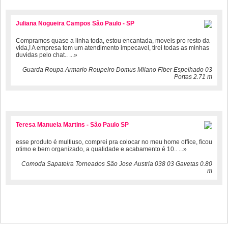
Juliana Nogueira Campos São Paulo - SP
Compramos quase a linha toda, estou encantada, moveis pro resto da
vida,! A empresa tem um atendimento impecavel, tirei todas as minhas
duvidas pelo chat..
...»
Guarda Roupa Armario Roupeiro Domus Milano Fiber Espelhado 03
Portas 2.71 m
Teresa Manuela Martins - São Paulo SP
esse produto é multiuso, comprei pra colocar no meu home office, ficou
otimo e bem organizado, a qualidade e acabamento é 10..
...»
Comoda Sapateira Torneados São Jose Austria 038 03 Gavetas 0.80
m