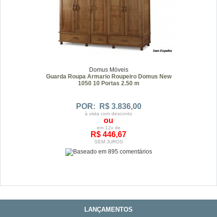
Domus Móveis
Guarda Roupa Armario Roupeiro Domus New
1050 10 Portas 2.50 m
POR: R$ 3.836,00
à vista com desconto
ou
em 12x de
R$ 446,67
SEM JUROS
LANÇAMENTOS