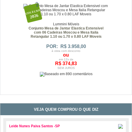
Lummini Móveis
Conjunto Mesa de Jantar Elastica Extensivel
com 06 Cadeiras Moscou e Mesa Italia
Retangular 1.10 ou 1.70 x 0.80 LAF Moveis
POR: R$ 3.958,00
à vista com desconto
ou
em 12x de
R$ 374,83
SEM JUROS
VEJA QUEM COMPROU O QUE DIZ
Leide Nunes Paiva Santos -SP