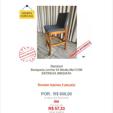
Standard
Banqueta Levina 54 Media Mel COM
ENTREGA IMEDIATA
Restam Apenas 2 peça(s)
POR: R$ 606,00
à vista com desconto
ou
em 12x de
R$ 57,33
SEM JUROS