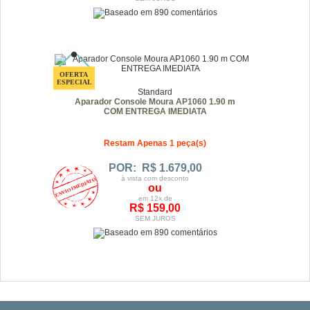
Standard
Aparador Console Moura AP1060 1.90 m
COM ENTREGA IMEDIATA
Restam Apenas 1 peça(s)
POR: R$ 1.679,00
à vista com desconto
ou
em 12x de
R$ 159,00
SEM JUROS