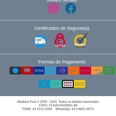
Redes Sociais
Certificados de Segurança
VIP
EXPRESS
Norton
SECURE
SECURED
Formas de Pagamento
Hiper
elo
Hipercard
pix
BANCO DO
BOLETO
BRASIL
BANCO DO BRASIL
Madeira Fina © 2009 - 2025. Todos os direitos reservados
CNPJ: 19.649.042/0001-86
FONE: 44 4141-0394
WhatsApp: 44 9 8801-8973