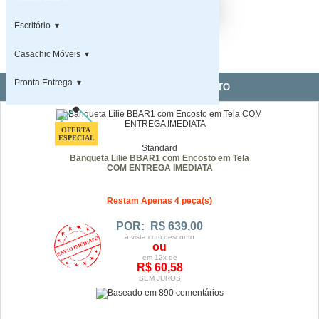
Escritório ▾
Casachic Móveis ▾
Pronta Entrega ▾
MÓVEIS COM ENVIO IMEDIATO
Standard
Banqueta Lilie BBAR1 com Encosto em Tela
COM ENTREGA IMEDIATA
Restam Apenas 4 peça(s)
POR: R$ 639,00
à vista com desconto
ou
em 12x de
R$ 60,58
SEM JUROS