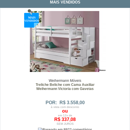
MAIS VENDIDOS
Weihermann Móveis
Treliche Beliche com Cama Auxiliar
Weihermann Victoria com Gavetas
POR: R$ 3.558,00
à vista com desconto
ou
em 12x de
R$ 337,08
SEM JUROS