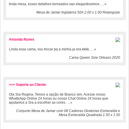
linda mesa, esses detalhes torneados sao elegantissimos..
...»
Mesa de Jantar Inglaterra 50A 2.00 x 1.00 Retangular
Amanda Nunes
Linda essa cama, vou trocar pq a minha ja era kkkk..
...»
Cama Queen Size Orleans 2020
==> Suporte ao Cliente
Ola Sra Regina, Temos a opção de Branco sim. Acesse nosso
WhattsApp Online 24 horas ou nosso Chat Online 24 horas que
ajudamos a Sra a escolher as cores..
...»
Conjunto Mesa de Jantar com 08 Cadeiras Giratorias Esmeralda e
Mesa Esmeralda Quadrada 1.50 x 1.50